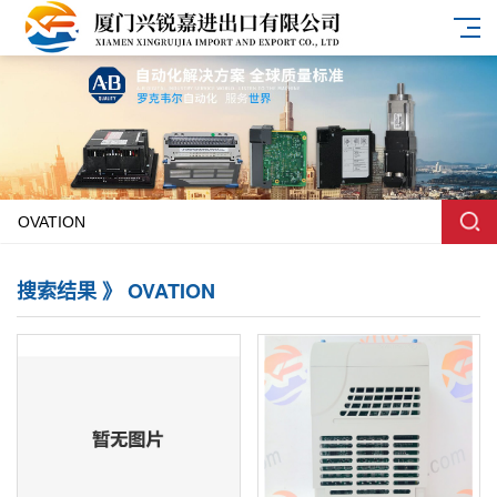
搜索结果 》 OVATION