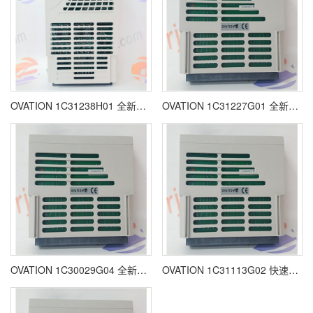
OVATION 1C31238H01 全新正品
OVATION 1C31227G01 全新正品
OVATION 1C30029G04 全新正品
OVATION 1C31113G02 快速发货