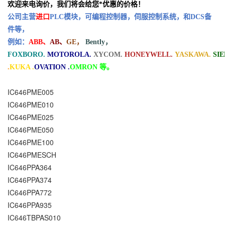
欢迎来电询价，我们将会给您*优惠的价格！
公司主营
进口
PLC模块，可编程控制器，伺服控制系统，和DCS备
件等，
例如：
ABB、
AB、
GE，
Bently，
FOXBORO.
MOTOROLA.
XYCOM.
HONEYWELL.
YASKAWA.
SI
.
KUKA .
OVATION .
OMRON 等。
IC646PME005
IC646PME010
IC646PME025
IC646PME050
IC646PME100
IC646PMESCH
IC646PPA364
IC646PPA374
IC646PPA772
IC646PPA935
IC646TBPAS010