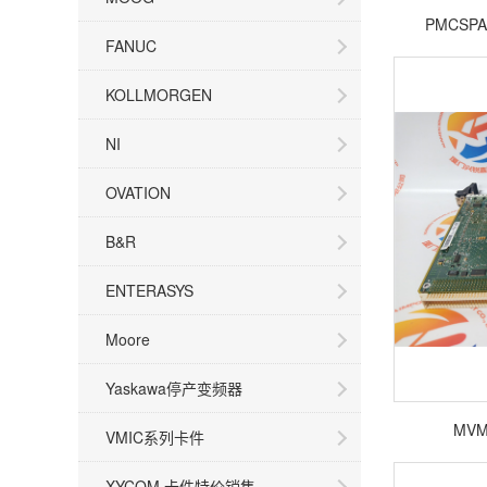
PMCSP
FANUC
KOLLMORGEN
NI
OVATION
B&R
ENTERASYS
Moore
Yaskawa停产变频器
MVM
VMIC系列卡件
XYCOM 卡件特价销售