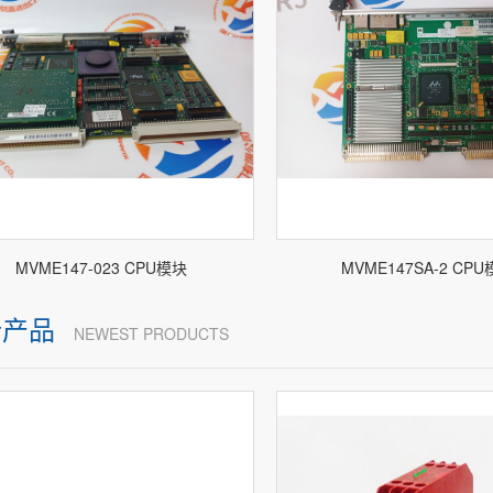
MVME147-023 CPU模块
MVME147SA-2 CP
新产品
NEWEST PRODUCTS