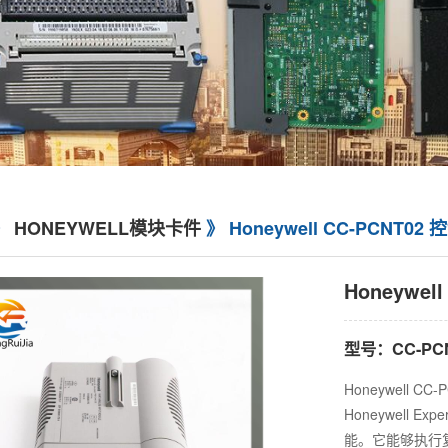
》
HONEYWELL模块卡件
》 Honeywell CC-PCNT0
Honeywel
型号：CC-PC
Honeywell C
Honeywell
能。它能够执行