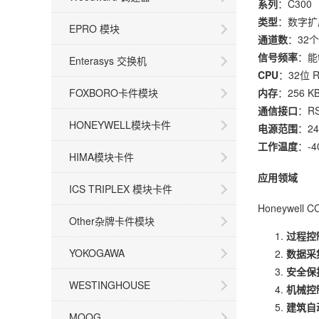
系列
：C300
类型
：数字扩
EPRO 模块
通道数
：32
信号频率
：能
Enterasys 交换机
CPU
：32位 
内存
：256 K
FOXBORO卡件模块
通信接口
：RS
HONEYWELL模块卡件
电源范围
：24
工作温度
：-4
HIMA模块卡件
应用领域
ICS TRIPLEX 模块卡件
Honeywel
Other杂牌卡件模块
过程控
YOKOGAWA
数据采
安全保
WESTINGHOUSE
机械控
建筑自
MOOG