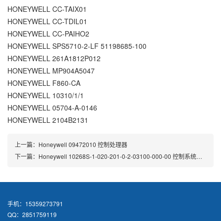
HONEYWELL CC-TAIX01
HONEYWELL CC-TDIL01
HONEYWELL CC-PAIHO2
HONEYWELL SPS5710-2-LF 51198685-100
HONEYWELL 261A1812P012
HONEYWELL MP904A5047
HONEYWELL F860-CA
HONEYWELL 10310/1/1
HONEYWELL 05704-A-0146
HONEYWELL 2104B2131
上一篇：
Honeywell 09472010 控制处理器
下一篇：
Honeywell 10268S-1-020-201-0-2-03100-000-00 控制系统组件
手机：15359273791
QQ：2851759119