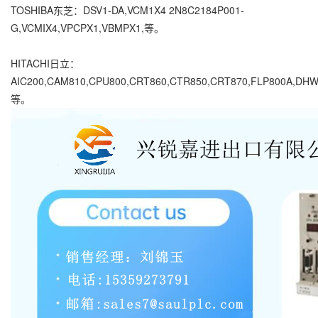
TOSHIBA东芝：DSV1-DA,VCM1X4 2N8C2184P001-
G,VCMIX4,VPCPX1,VBMPX1,等。
HITACHI日立：
AIC200,CAM810,CPU800,CRT860,CTR850,CRT870,FLP800A,DH
等。