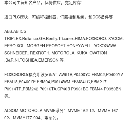
本公司主营知名产品，优势供应，充足库存：
进口PLC模块，可编程控制器，伺服控制系统，和DCS备件等
ABB.AB.ICS
TRIPLEX.Reliance.GE.Bently.Triconex.HIMA.FOXBORO. XYCOM.
EPRO.KOLLMORGEN.PROSOFT.HONEYWELL. YOKOGAWA.
SCHNEIDER. REXROTH. MOTOROLA. KUKA .OVATION
.B&R.NI.TOSHIBA.EMERSON.等。
FOXOBORO(福克斯波罗)I/A：AW51B,P0400YC FBM02,P0400YV
FBM18,P0400ZE FBM04,P0914WM FBM241C,FBM217
P0914TR,FBM242 P0916TA,CP40B P0961BC,FBM44 P0950BN
等。
ALSOM MOTOROLA MVME系列：MVME 162-12、MVME 167-
02、MVME177-004、等系列。