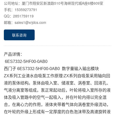
公司地址：厦门市翔安区新澳路510号海峡现代城A座6楼609室
手机：15359273791
QQ：2851759119
邮箱：sales1@xrjdcs.com
联系咨询
产品详情：
6ES7332-5HF00-0AB0
西门子 6ES7332-5HF00-0AB0 数字量输入输出模块
ZX系列工业清水自吸泵工作原理:ZX系列自吸泵采用轴向回
液的泵体结构。泵体由吸入室、储液室、涡卷室、回液孔、
气液分离室等组成，泵正常起动后，叶轮将吸入室所存的液
体及吸入管路中的空气一起吸入，并在叶轮内得以完全混
合，在离心力的作用，液体夹带着气体向涡卷室外缘流动，
在叶轮的外缘上形成有一定厚度的白色泡沫带及高速旋转液