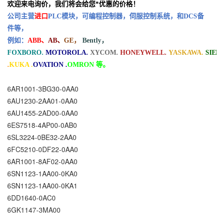
欢迎来电询价，我们将会给您*优惠的价格！
公司主营
进口
PLC模块，可编程控制器，伺服控制系统，和DCS备
件等，
例如：
ABB、
AB、
GE，
Bently，
FOXBORO.
MOTOROLA.
XYCOM.
HONEYWELL.
YASKAWA.
SI
.
KUKA .
OVATION .
OMRON 等。
6AR1001-3BG30-0AA0
6AU1230-2AA01-0AA0
6AU1455-2AD00-0AA0
6ES7518-4AP00-0AB0
6SL3224-0BE32-2AA0
6FC5210-0DF22-0AA0
6AR1001-8AF02-0AA0
6SN1123-1AA00-0KA0
6SN1123-1AA00-0KA1
6DD1640-0AC0
6GK1147-3MA00