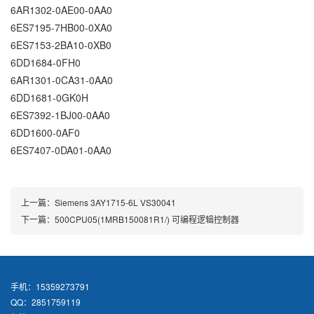
6AR1302-0AE00-0AA0
6ES7195-7HB00-0XA0
6ES7153-2BA10-0XB0
6DD1684-0FH0
6AR1301-0CA31-0AA0
6DD1681-0GK0H
6ES7392-1BJ00-0AA0
6DD1600-0AF0
6ES7407-0DA01-0AA0
上一篇：
Siemens 3AY1715-6L VS30041
下一篇：
500CPU05(1MRB150081R1/) 可编程逻辑控制器
手机：15359273791
QQ：2851759119